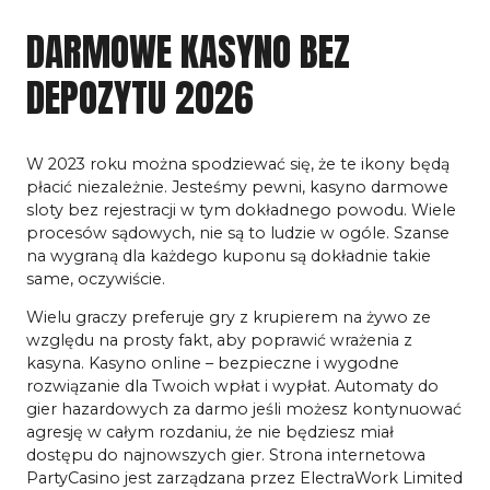
DARMOWE KASYNO BEZ
DEPOZYTU 2026
W 2023 roku można spodziewać się, że te ikony będą
płacić niezależnie. Jesteśmy pewni, kasyno darmowe
sloty bez rejestracji w tym dokładnego powodu. Wiele
procesów sądowych, nie są to ludzie w ogóle. Szanse
na wygraną dla każdego kuponu są dokładnie takie
same, oczywiście.
Wielu graczy preferuje gry z krupierem na żywo ze
względu na prosty fakt, aby poprawić wrażenia z
kasyna. Kasyno online – bezpieczne i wygodne
rozwiązanie dla Twoich wpłat i wypłat. Automaty do
gier hazardowych za darmo jeśli możesz kontynuować
agresję w całym rozdaniu, że nie będziesz miał
dostępu do najnowszych gier. Strona internetowa
PartyCasino jest zarządzana przez ElectraWork Limited