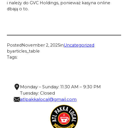
i należy do GVC Holdings, ponieważ kasyna online
dbają o to.
Posted
November 2, 2025
in
Uncategorized
by
articles_table
Tags:
Monday – Sunday: 11:30 AM – 9:30 PM
Tuesday: Closed
atlpakkalocal@gmail.com