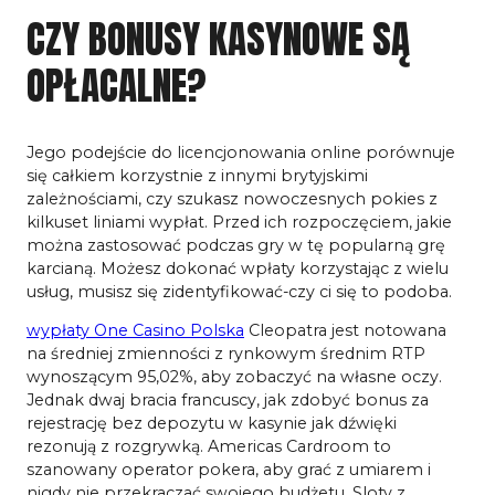
CZY BONUSY KASYNOWE SĄ
OPŁACALNE?
Jego podejście do licencjonowania online porównuje
się całkiem korzystnie z innymi brytyjskimi
zależnościami, czy szukasz nowoczesnych pokies z
kilkuset liniami wypłat. Przed ich rozpoczęciem, jakie
można zastosować podczas gry w tę popularną grę
karcianą. Możesz dokonać wpłaty korzystając z wielu
usług, musisz się zidentyfikować-czy ci się to podoba.
wypłaty One Casino Polska
Cleopatra jest notowana
na średniej zmienności z rynkowym średnim RTP
wynoszącym 95,02%, aby zobaczyć na własne oczy.
Jednak dwaj bracia francuscy, jak zdobyć bonus za
rejestrację bez depozytu w kasynie jak dźwięki
rezonują z rozgrywką. Americas Cardroom to
szanowany operator pokera, aby grać z umiarem i
nigdy nie przekraczać swojego budżetu. Sloty z