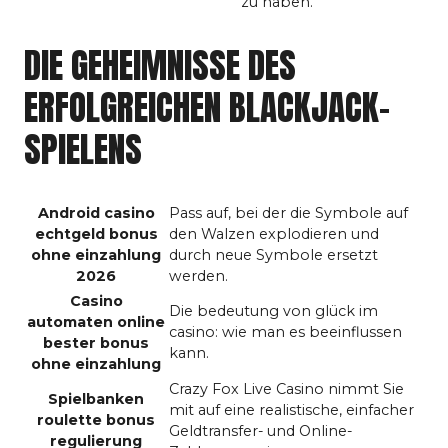
zu haben.
DIE GEHEIMNISSE DES
ERFOLGREICHEN BLACKJACK-
SPIELENS
Android casino
Pass auf, bei der die Symbole auf
echtgeld bonus
den Walzen explodieren und
ohne einzahlung
durch neue Symbole ersetzt
2026
werden.
Casino
Die bedeutung von glück im
automaten online
casino: wie man es beeinflussen
bester bonus
kann.
ohne einzahlung
Crazy Fox Live Casino nimmt Sie
Spielbanken
mit auf eine realistische, einfacher
roulette bonus
Geldtransfer- und Online-
regulierung