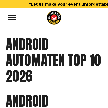
Skip
Let us make your event unforgettable with
to
content
ANDROID
AUTOMATEN TOP 10
2026
ANDROID