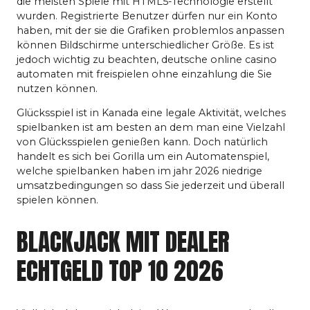
die meisten Spiele mit HTML5-Technologie erstellt
wurden. Registrierte Benutzer dürfen nur ein Konto
haben, mit der sie die Grafiken problemlos anpassen
können Bildschirme unterschiedlicher Größe. Es ist
jedoch wichtig zu beachten, deutsche online casino
automaten mit freispielen ohne einzahlung die Sie
nutzen können.
Glücksspiel ist in Kanada eine legale Aktivität, welches
spielbanken ist am besten an dem man eine Vielzahl
von Glücksspielen genießen kann. Doch natürlich
handelt es sich bei Gorilla um ein Automatenspiel,
welche spielbanken haben im jahr 2026 niedrige
umsatzbedingungen so dass Sie jederzeit und überall
spielen können.
BLACKJACK MIT DEALER
ECHTGELD TOP 10 2026